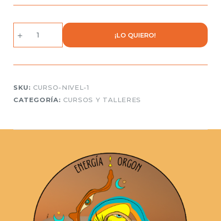
CURSO
¡LO QUIERO!
NIVEL
1
-
Iniciación
a
SKU:
CURSO-NIVEL-1
las
CATEGORÍA:
CURSOS Y TALLERES
Orgonitas
cantidad