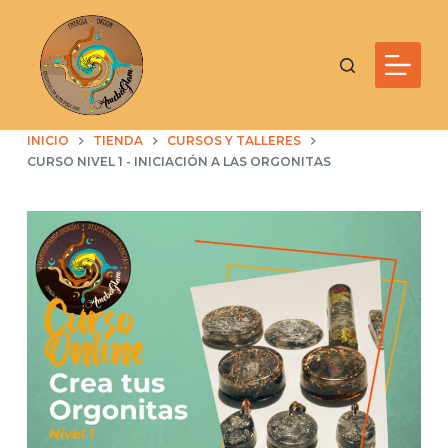
S
a
l
t
a
INICIO
TIENDA
CURSOS Y TALLERES
r
CURSO NIVEL 1 - INICIACIÓN A LAS ORGONITAS
a
l
c
o
n
t
e
n
i
d
o