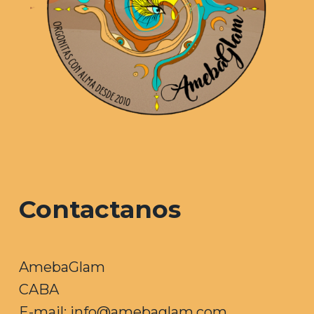
Contactanos
AmebaGlam
CABA
E-mail: info@amebaglam.com